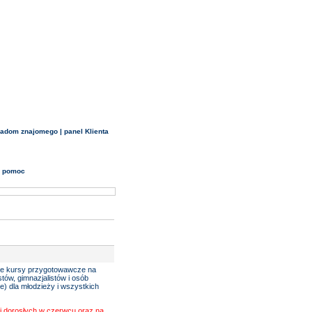
iadom znajomego
|
panel Klienta
•
pomoc
akże kursy przygotowawcze na
stów, gimnazjalistów i osób
ne) dla młodzieży i wszystkich
i dorosłych w czerwcu oraz na