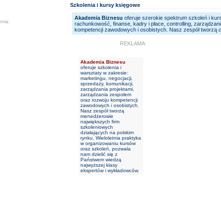
Szkolenia i kursy księgowe
Akademia Biznesu
oferuje szerokie spektrum szkoleń i kur
enia:
rachunkowość, finanse, kadry i płace, controlling, zarządzan
kompetencji zawodowych i osobistych. Nasz zespół tworzą
c
REKLAMA:
Akademia Biznesu
oferuje szkolenia i
warsztaty w zakresie:
marketingu, negocjacji,
sprzedaży, komunikacji,
zarządzania projektami,
zarządzania zespołem
oraz rozwoju kompetencji
zawodowych i osobistych.
Nasz zespół tworzą
menedżerowie
największych firm
szkoleniowych
działających na polskim
rynku. Wieloletnia praktyka
w organizowaniu kursów
oraz szkoleń, pozwala
nam dzielić się z
Państwem wiedzą
najwyższej klasy
ekspertów i wykładowców.