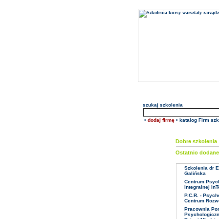
szukaj
szkolenia
•
dodaj firmę
•
katalog Firm sz
Dobre szkolenia 
Ostatnio dodan
Szkolenia dr E
Galińska
Centrum Psych
Integralnej In
P.C.R. - Psych
Centrum Rozw
Pracownia P
Psychologiczn