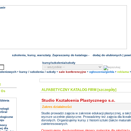
szkolenia
,
kursy
, warsztaty. Zapraszamy do katalogu -
dodaj do ulubionych
|
pow
kursy/szkolenia/szkoły
koleniowych
•
kursy / szkolenia / szkoły
•
sale konferencyjne
•
ogłoszenia/giełda
•
reklama
!
ALFABETYCZNY KATALOG FIRM [szczegóły]
e
Studio Kształcenia Plastycznego s.c.
lżbieta
Zakres działalności
ologii
TeGral
Studio prowadzi zajęcia w zakresie edukacji plastycznej, a t
wyzsze uczelnie plastyczne. Prowadzimy też zajęcia dla liceali
ologiczne
oju
dorosłych. Organizujemy kursy z historii sztuki (także matural
zainteresowanych.
omocy
ej dla
Organizujemy dwutygodniowe plenery malarskie dla młodzieży 