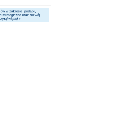
sów w zakresie: podatki,
ie strategiczne oraz rozwój
zytaj więcej
»