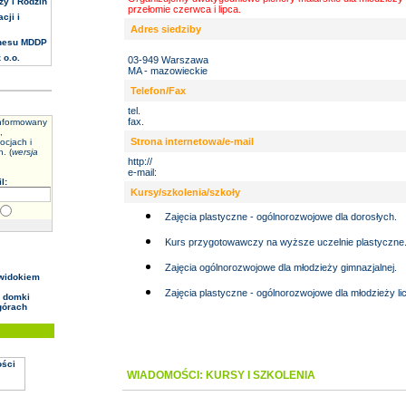
ży i Rodzin
przełomie czerwca i lipca.
cji i
Adres siedziby
nesu MDDP
 o.o.
03-949 Warszawa
MA - mazowieckie
Telefon/Fax
tel.
fax.
informowany
,
Strona internetowa/e-mail
ocjach i
. (
wersja
http://
e-mail:
l:
Kursy/szkolenia/szkoły
Zajęcia plastyczne - ogólnorozwojowe dla dorosłych.
Kurs przygotowawczy na wyższe uczelnie plastyczne
Zajęcia ogólnorozwojowe dla młodzieży gimnazjalnej.
widokiem
Zajęcia plastyczne - ogólnorozwojowe dla młodzieży lic
 domki
górach
WIADOMOŚCI: KURSY I SZKOLENIA