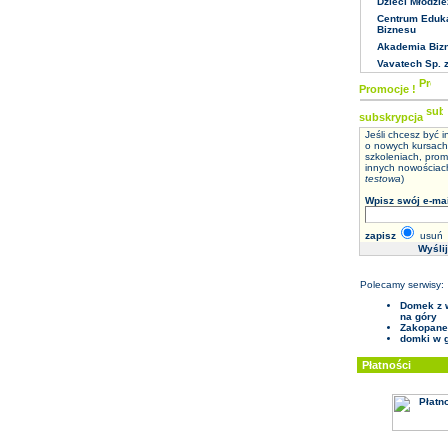
Dzieci Młodzie
Centrum Eduka
Biznesu
Akademia Biz
Vavatech Sp. z
Promocje !
subskrypcja
Jeśli chcesz być 
o nowych kursach
szkoleniach, prom
innych nowościach
testowa
)
Wpisz swój e-mai
zapisz
usuń
Polecamy serwisy:
Domek z 
na góry
Zakopane
domki w 
Płatności