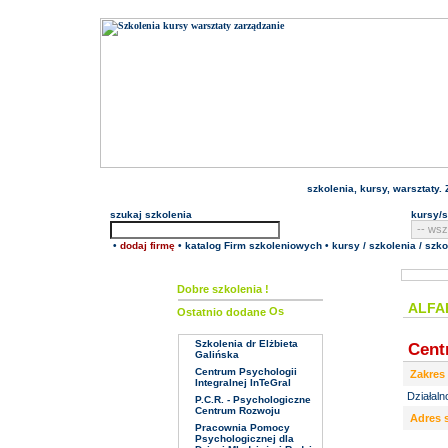
szkolenia
,
kursy
, warsztaty
szukaj
szkolenia
kursy/s
•
dodaj firmę
•
katalog Firm szkoleniowych
•
kursy / szkolenia / szko
Dobre szkolenia !
ALFA
Ostatnio dodane
Szkolenia dr Elżbieta
Cent
Galińska
Centrum Psychologii
Zakres 
Integralnej InTeGral
Działal
P.C.R. - Psychologiczne
Centrum Rozwoju
Adres 
Pracownia Pomocy
Psychologicznej dla