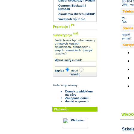
Dzieci Młodzieży i Rodzin
10-104 
WM - wa
Centrum Edukacji i
Biznesu
Telefo
Akademia Biznesu MDDP
tel.
Vavatech Sp. z o.o.
fax.
Promocje !
Strona 
http://
subskrypcja
e-mail:
Jeśli chcesz być informowany
o nowych kursach,
Kursy/
szkoleniach, promocjach i
innych nowościach. (
wersja
testowa
)
Wpisz swój e-mail:
zapisz
usuń
Polecamy serwisy:
Domek z widokiem
na góry
Zakopane domki
domki w górach
Płatności
WIADO
Szkole