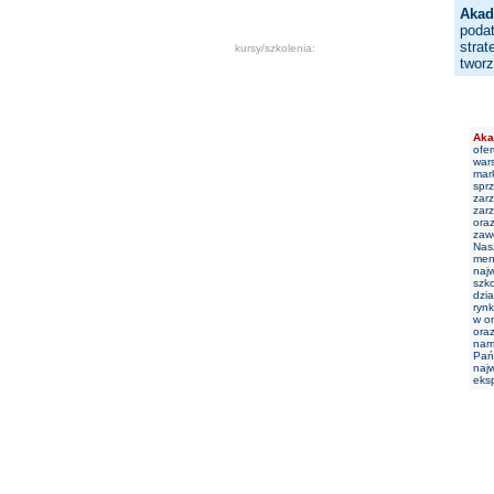
Akad
podat
strat
kursy/szkolenia:
twor
Aka
ofer
wars
mark
sprz
zarz
zar
oraz
zaw
Nas
men
najw
szk
dzia
rynk
w o
oraz
nam 
Pań
najw
eks