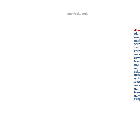
kursy/szkolenia:
Aka
ofer
wars
mark
sprz
zarz
zar
oraz
zaw
Nas
men
najw
szk
dzia
rynk
w o
oraz
nam 
Pań
najw
eks