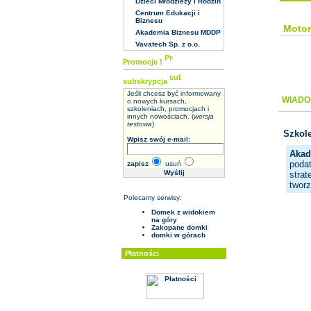
Dzieci Młodzieży i Rodzin
Centrum Edukacji i
Biznesu
Motor
Akademia Biznesu MDDP
Vavatech Sp. z o.o.
Promocje !
subskrypcja
Jeśli chcesz być informowany
WIADO
o nowych kursach,
szkoleniach, promocjach i
innych nowościach. (
wersja
testowa
)
Szkole
Wpisz swój e-mail:
Akad
podat
zapisz
usuń
strat
twor
Polecamy serwisy:
Domek z widokiem
na góry
Zakopane domki
domki w górach
Płatności