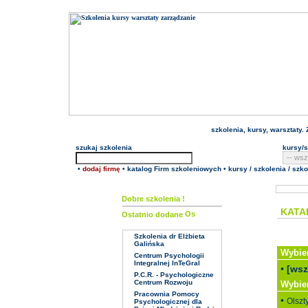
szkolenia
,
kursy
, warsztaty
szukaj
szkolenia
kursy/s
•
dodaj firmę
•
katalog Firm szkoleniowych
•
kursy / szkolenia / szko
Dobre szkolenia !
KATA
Ostatnio dodane
Szkolenia dr Elżbieta
Galińska
Wybier
Centrum Psychologii
Integralnej InTeGral
•
[wsz
P.C.R. - Psychologiczne
Centrum Rozwoju
Wybier
Pracownia Pomocy
•
Olszt
Psychologicznej dla