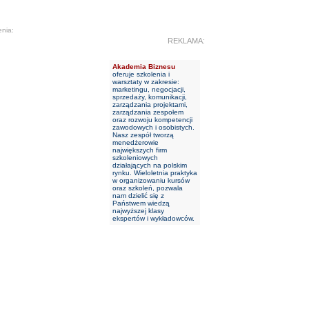
enia:
REKLAMA:
Akademia Biznesu
oferuje szkolenia i
warsztaty w zakresie:
marketingu, negocjacji,
sprzedaży, komunikacji,
zarządzania projektami,
zarządzania zespołem
oraz rozwoju kompetencji
zawodowych i osobistych.
Nasz zespół tworzą
menedżerowie
największych firm
szkoleniowych
działających na polskim
rynku. Wieloletnia praktyka
w organizowaniu kursów
oraz szkoleń, pozwala
nam dzielić się z
Państwem wiedzą
najwyższej klasy
ekspertów i wykładowców.