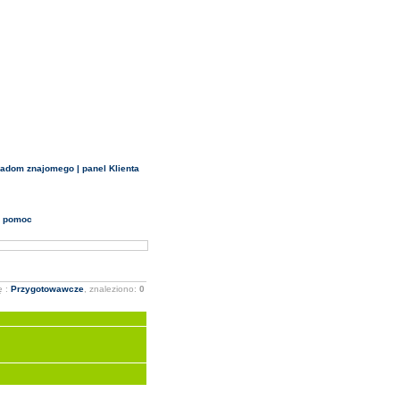
iadom znajomego
|
panel Klienta
•
pomoc
ę :
Przygotowawcze
, znaleziono:
0