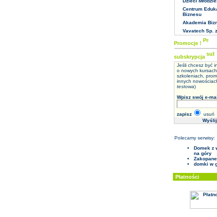
Dzieci Młodzie
Centrum Eduka
Biznesu
Akademia Biz
Vavatech Sp. z
Promocje !
subskrypcja
Jeśli chcesz być 
o nowych kursach
szkoleniach, prom
innych nowościach
testowa
)
Wpisz swój e-mai
zapisz
usuń
Polecamy serwisy:
Domek z 
na góry
Zakopane
domki w 
Płatności