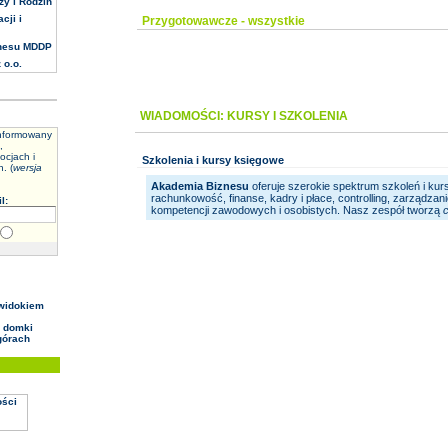
ży i Rodzin
cji i
Przygotowawcze - wszystkie
nesu MDDP
 o.o.
WIADOMOŚCI: KURSY I SZKOLENIA
informowany
,
ocjach i
Szkolenia i kursy księgowe
. (
wersja
Akademia Biznesu
oferuje szerokie spektrum szkoleń i kur
rachunkowość, finanse, kadry i płace, controlling, zarządzan
l:
kompetencji zawodowych i osobistych. Nasz zespół tworzą
c
widokiem
 domki
górach