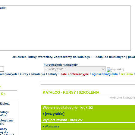
szkolenia
,
kursy
, warsztaty. Zapraszamy do katalogu -
dodaj do ulubionych
|
pow
kursy/szkolenia/szkoły
koleniowych
•
kursy / szkolenia / szkoły
•
sale konferencyjne
•
ogłoszenia/giełda
•
reklama
!
KATALOG - KURSY I
SZKOLENIA
e
wybrano kategori
lżbieta
Wybierz podkategorię - krok 1/2
ologii
•
[wszystkie]
TeGral
Wybierz miasto - krok 2/2
ologiczne
oju
•
Warszawa
omocy
ej dla