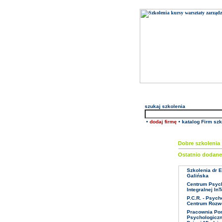
szukaj
szkolenia
•
dodaj firmę
•
katalog Firm sz
Dobre szkolenia 
Ostatnio dodan
Szkolenia dr E
Galińska
Centrum Psych
Integralnej In
P.C.R. - Psych
Centrum Rozw
Pracownia P
Psychologiczn