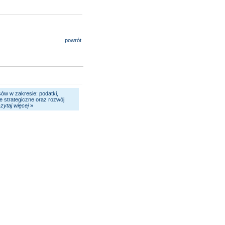
sów w zakresie: podatki,
ie strategiczne oraz rozwój
zytaj więcej
»