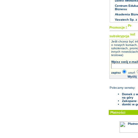
Dzieci Młodzież
Centrum Edukac
Biznesu
Akademia Biz
Vavatech Sp. z 
Promocje !
subskrypcja
Jeśli chcesz być i
o nowych kursach,
szkoleniach, promo
innych nowościach.
testowa
)
Wpisz swój e-mail
zapisz
usuń
Polecamy serwisy:
Domek z w
na góry
Zakopane
domki w g
Płatności