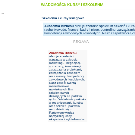
WIADOMOŚCI: KURSY I SZKOLENIA
nia:
Szkolenia i kursy księgowe
Akademia Biznesu
oferuje szerokie spektrum szkoleń i kurs
rachunkowość, finanse, kadry i płace, controlling, zarządzani
kompetencji zawodowych i osobistych. Nasz zespół tworzą
c
REKLAMA:
Akademia Biznesu
oferuje szkolenia i
warsztaty w zakresie:
marketingu, negocjacji,
sprzedaży, komunikacji,
zarządzania projektami,
zarządzania zespołem
oraz rozwoju kompetencji
zawodowych i osobistych.
Nasz zespół tworzą
menedżerowie
największych firm
szkoleniowych
działających na polskim
rynku. Wieloletnia praktyka
w organizowaniu kursów
oraz szkoleń, pozwala
nam dzielić się z
Państwem wiedzą
najwyższej klasy
ekspertów i wykładowców.