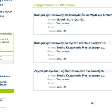
y i Rodzin
ji i
Przygotowawcze - Warszawa
nesu MDDP
Kurs przygotowawczy dla kandydatów na Wydziały Archit
o.o.
Moduł - kurs rysunku
Firma:
Warszawa
Miejsce:
Termin:
200
,- zł
Cena:
nformowany
cjach i
 (
wersja
Kurs przygotowawczy na wyższe uczelnie plastyczne.
Studio Kształcenia Plastycznego s.c.
Firma:
:
Warszawa
Miejsce:
Termin:
280
,- zł
Cena:
Zajęcia plastyczne - ogólnorozwojowe dla dorosłych.
Studio Kształcenia Plastycznego s.c.
Firma:
idokiem
Warszawa
Miejsce:
 domki
Termin:
órach
120
,- zł
Cena:
[1]