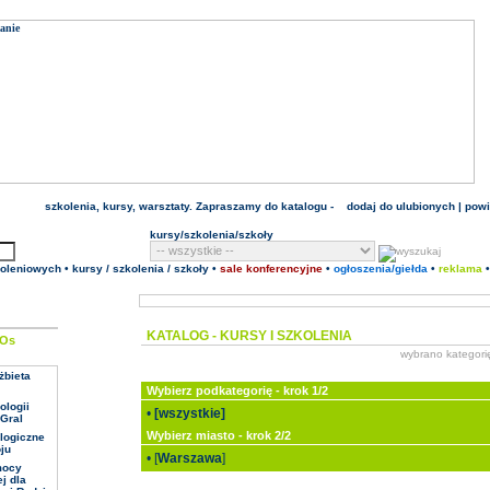
szkolenia
,
kursy
, warsztaty. Zapraszamy do katalogu -
dodaj do ulubionych
|
pow
kursy/szkolenia/szkoły
koleniowych
•
kursy / szkolenia / szkoły
•
sale konferencyjne
•
ogłoszenia/giełda
•
reklama
KATALOG - KURSY I
SZKOLENIA
wybrano kategori
żbieta
Wybierz podkategorię - krok 1/2
ologii
•
[wszystkie]
eGral
Wybierz miasto - krok 2/2
ologiczne
ju
• [
Warszawa
]
mocy
j dla