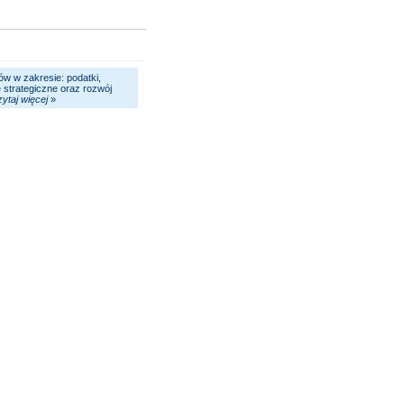
ów w zakresie: podatki,
e strategiczne oraz rozwój
zytaj więcej
»