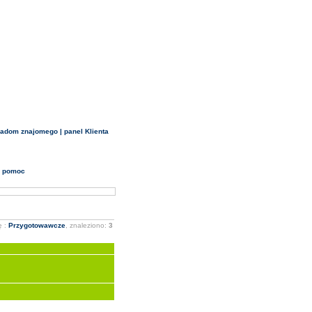
iadom znajomego
|
panel Klienta
•
pomoc
ę :
Przygotowawcze
, znaleziono:
3