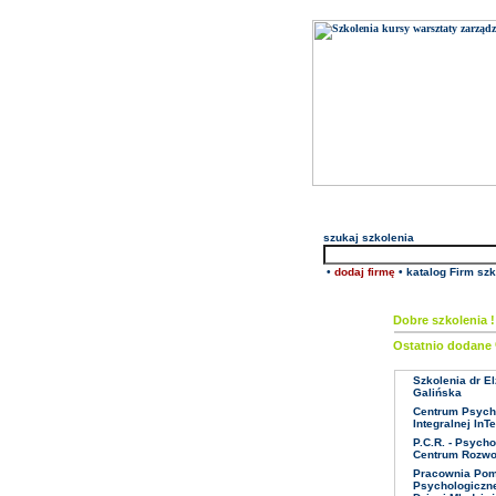
szukaj
szkolenia
•
dodaj firmę
•
katalog Firm sz
Dobre szkolenia !
Ostatnio dodane
Szkolenia dr El
Galińska
Centrum Psych
Integralnej InT
P.C.R. - Psych
Centrum Rozwo
Pracownia Po
Psychologiczne